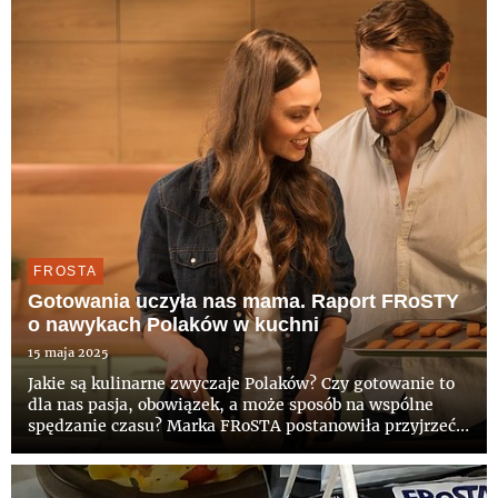
łączyć wygodę z dob...
FROSTA
Gotowania uczyła nas mama. Raport FRoSTY
o nawykach Polaków w kuchni
15 maja 2025
Jakie są kulinarne zwyczaje Polaków? Czy gotowanie to
dla nas pasja, obowiązek, a może sposób na wspólne
spędzanie czasu? Marka FRoSTA postanowiła przyjrzeć
się bliżej codziennym zwyczajom w kuchni i
przygotowała raport, który kompleksowo pokazuje, co
liczy się dla nas, ...