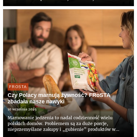
kulinarnych połączeń, a dzięki FRoŚCIE możemy cieszyć
się nimi nie spędzając długich godzin w kuchni, ani nie
rezygn...
FROSTA
Czy Polacy marnują żywność? FRoSTA
zbadała nasze nawyki
10 września 2025
Marnowanie jedzenia to nadal codzienność wielu
polskich domów. Problemem są za duże porcje,
nieprzemyślane zakupy i „gubienie” produktów w
lodówce. Według szacunków w Polsce wyrzuca się ponad