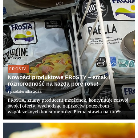
FROSTA
Nowości produktowe FRoSTY – smak i
różnorodność na każdą porę roku!
1 października 2024
FRoSTA, znany producent mrożonek, kontynuuje rozwój
swojej oferty, wychodząc naprzeciw potrzebom
współczesnych konsumentów. Firma stawia na 100%
naturalnego smaku i proste składniki, oferując produkty,
które są smaczne, szybkie w przygotowaniu i nie
zawierają dodatków do...