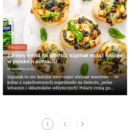
FROSTA
Zdrowy trend na talerzu: szpinak wciąż króluje
w polskich domach!
18 kwietnia 2024
Szpinak to nie kolejne zwyczajne zielone warzywo – to
jedno z najzdrowszych superfoods na świecie, pełne
witamin i składników odżywczych! Polacy cenią go
głównie za walory zdrowotne, wszechstronność i łatwość
przygotowania. Jak wynika z badania przeprowadzonego
przez mar...
1
2