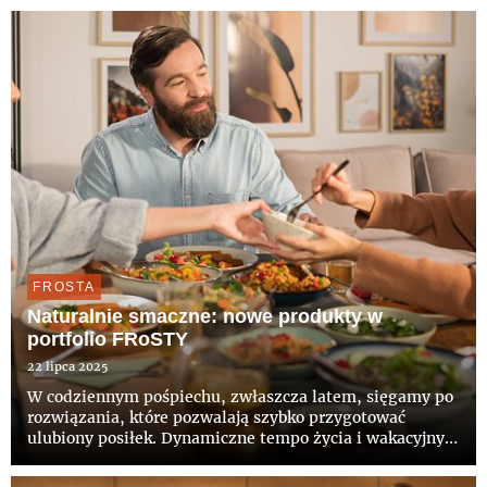
5 mln ton żywności rocznie, co niesie ze sobą
konsekwencje ekonomiczne i ekolog...
FROSTA
Naturalnie smaczne: nowe produkty w
portfolio FRoSTY
22 lipca 2025
W codziennym pośpiechu, zwłaszcza latem, sięgamy po
rozwiązania, które pozwalają szybko przygotować
ulubiony posiłek. Dynamiczne tempo życia i wakacyjny
luz nie muszą jednak oznaczać rezygnacji z jakości.
FRoSTA od lat udowadnia, że dania mrożone mogą