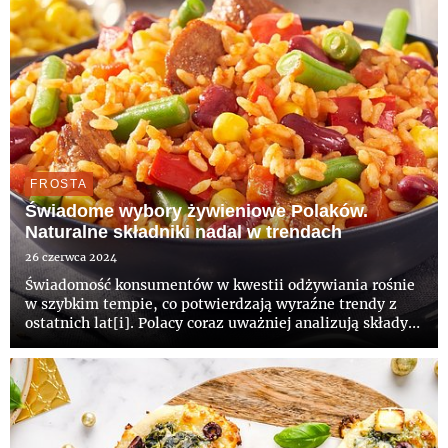
FROSTA
Świadome wybory żywieniowe Polaków.
Naturalne składniki nadal w trendach
26 czerwca 2024
Świadomość konsumentów w kwestii odżywiania rośnie
w szybkim tempie, co potwierdzają wyraźne trendy z
ostatnich lat[i]. Polacy coraz uważniej analizują składy
produktów spożywczych, poszukując naturalnych
składników, a także wybierając jedzenie o niższej
zawartości tłusz...