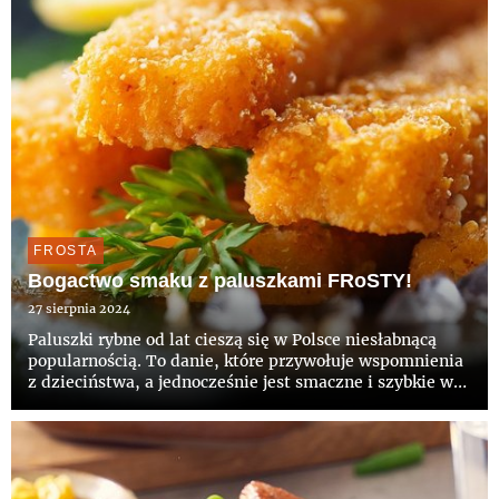
FROSTA
Bogactwo smaku z paluszkami FRoSTY!
27 sierpnia 2024
Paluszki rybne od lat cieszą się w Polsce niesłabnącą
popularnością. To danie, które przywołuje wspomnienia
z dzieciństwa, a jednocześnie jest smaczne i szybkie w
przygotowaniu. Chrupiąca panierka i delikatny filet
rybny sprawiają, że są idealnym wyborem na każdą
okazję ...