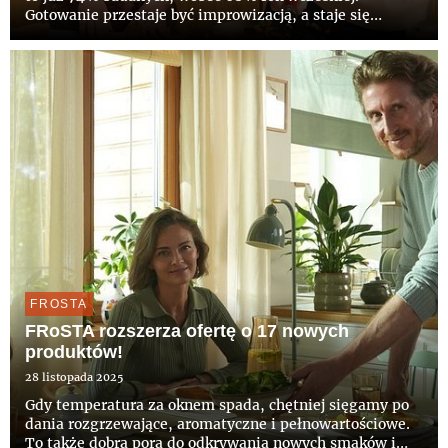
Gotowanie przestaje być improwizacją, a staje się
elementem codziennej organizacji życia. Jednocześnie
Polacy nie rezygnują z przyjemności jedzenia i unikają
dietetyczn...
FROSTA
FRoSTA rozszerza ofertę o 17 nowych
produktów!
28 listopada 2025
Gdy temperatura za oknem spada, chętniej sięgamy po
dania rozgrzewające, aromatyczne i pełnowartościowe.
To także dobra pora do odkrywania nowych smaków i