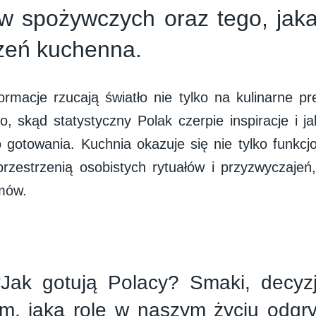
w spożywczych oraz tego, jaka
rzeń kuchenna.
ormacje rzucają światło nie tylko na kulinarne pr
o, skąd statystyczny Polak czerpie inspiracje i j
 gotowania. Kuchnia okazuje się nie tylko funkc
przestrzenią osobistych rytuałów i przyzwyczajeń,
mów.
“Jak gotują Polacy? Smaki, decyzj
ym, jaką rolę w naszym życiu odgr