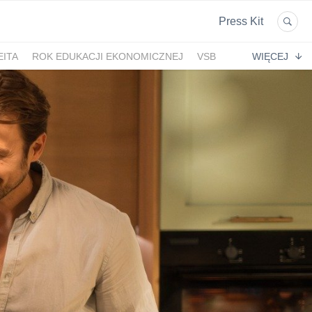
Press Kit
EITA
ROK EDUKACJI EKONOMICZNEJ
VSB
WIĘCEJ
INVEST IN POMERANIA
ARIADNEXT
AND
ALEJA BIELANY
ATOL
NIYOK