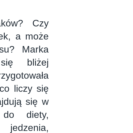
laków? Czy
zek, a może
asu? Marka
ię bliżej
rzygotowała
o liczy się
jdują się w
do diety,
 jedzenia,