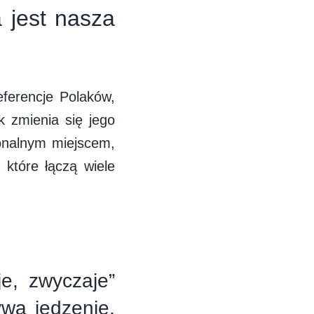
 jest nasza
eferencje Polaków,
ak zmienia się jego
jonalnym miejscem,
 które łączą wiele
e, zwyczaje”
ywa jedzenie,