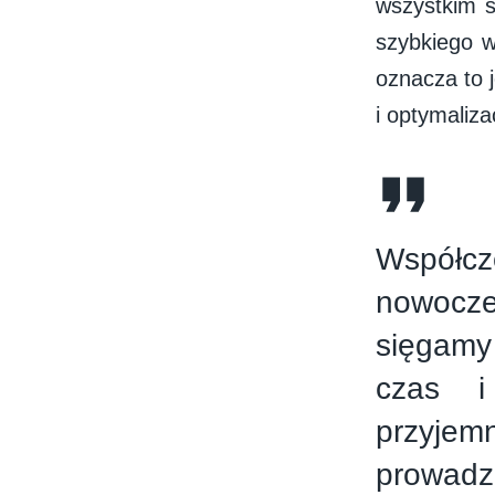
wszystkim s
szybkiego w
oznacza to 
i optymaliz
Współcz
nowocze
sięgamy
czas i
przyjem
prowad