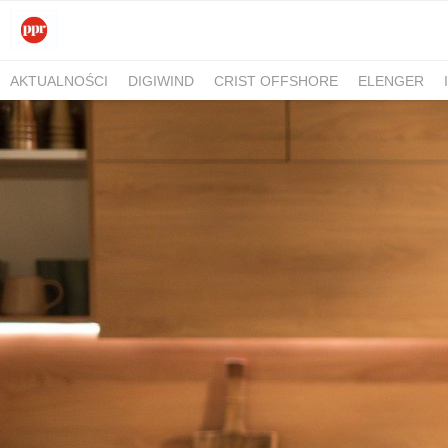
AKTUALNOŚCI
DIGIWIND
CRIST OFFSHORE
ELENGER
COSTWAY
GFI
REGIONALNA DYREKCJA LASÓW PAŃSTWO
CUK UBEZPIECZENIA
SOBANSCY TRANSPORT
PH MATARNI
FUNDACJA INSPIRUJĄCE PRZYKŁADY
FARM FRITES
PRESS 