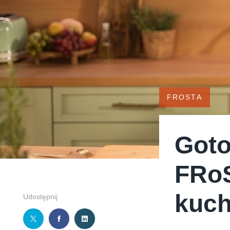
FROSTA
Goto
FRoS
kuch
Udostępnij