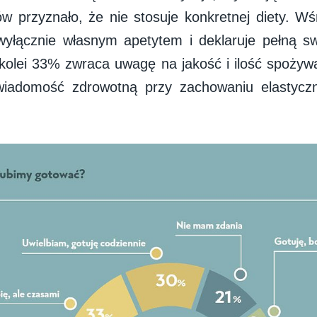
w przyznało, że nie stosuje konkretnej diety. W
 wyłącznie własnym apetytem i deklaruje pełną 
 kolei 33% zwraca uwagę na jakość i ilość spożyw
wiadomość zdrowotną przy zachowaniu elastycz