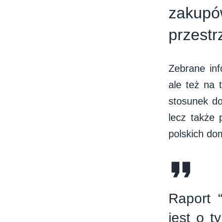
zakupó
przest
Zebrane inf
ale też na t
stosunek do
lecz także 
polskich do
Raport 
jest o t