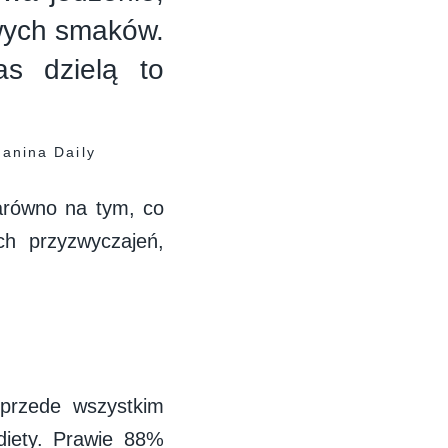
wych smaków.
as dzielą to
Janina Daily
arówno na tym, co
ch przyzwyczajeń,
 przede wszystkim
diety. Prawie 88%