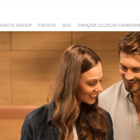
IGNITIS GROUP
FROSTA
SCG
ZWIĄZEK UCZELNI FAHRENH
WYCH W GDAŃSKU
SESCOM
DORACO
GYMBEAM
STOVIT
A
PGP
INVICTA
MYBENEFIT
VIDAXL
REMIX SECOND H
RELEASES IN ENGLISH