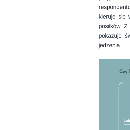
respondentó
kieruje się
posiłków. Z
pokazuje ś
jedzenia.