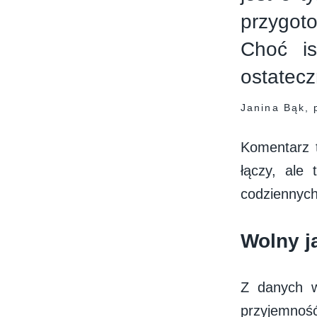
przygot
Choć is
ostatecz
Janina Bąk, 
Komentarz t
łączy, ale
codziennych
Wolny j
Z danych w
przyjemność