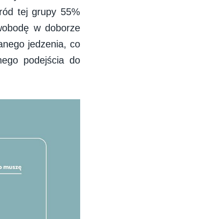
śród tej grupy 55%
swobodę w doborze
anego jedzenia, co
nego podejścia do