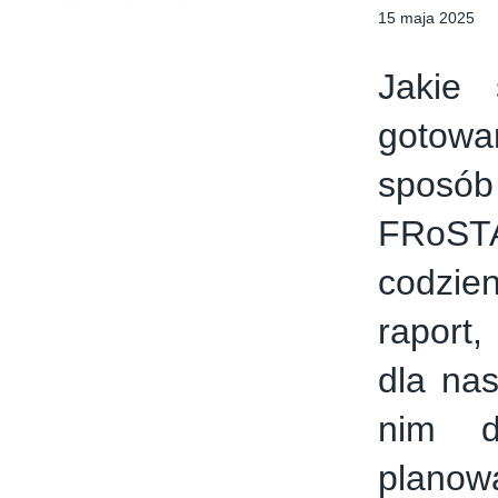
15 maja 2025
Jakie 
gotowa
sposób
FRoST
codzie
raport,
dla nas
nim d
planow