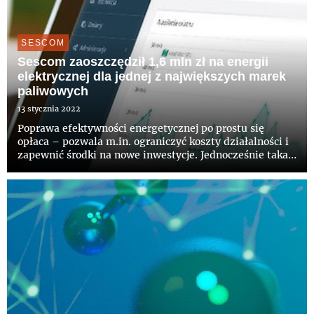
SESCOM
Sescom zaoszczędził 1,6 mln zł na energii
elektrycznej dla jednej z największych marek
paliwowych
13 stycznia 2022
Poprawa efektywności energetycznej po prostu się
opłaca – pozwala m.in. ograniczyć koszty działalności i
zapewnić środki na nowe inwestycje. Jednocześnie taka
polityka przynosi niepodważalne korzyści ekologiczne,
wpływając na redukcję emisji CO2 i śladu węglowego.
Sescom...