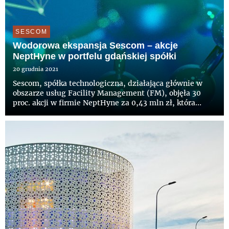
SESCOM
Wodorowa ekspansja Sescom – akcje
NeptHyne w portfelu gdańskiej spółki
20 grudnia 2021
Sescom, spółka technologiczna, działająca głównie w
obszarze usług Facility Management (FM), objęła 30
proc. akcji w firmie NeptHyne za 0,43 mln zł, która
realizuje projekt produkcji wodoru na morzu, z
wykorzystaniem energii elektrycznej z farm wiatrowych
oraz przesyłu e...