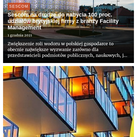
SESCOM
Sescom na drodze do nabycia 100 proc.
udziałów brytyjskiej firmy z branży Facility
Management
1 grudnia 2021
Zwiększenie roli wodoru w polskiej gospodarce to
obecnie największe wyzwanie zarówno dla
przedstawicieli podmiotów publicznych, naukowych, jak
i polskich przedsiębiorstw. Chcąc przyczynić się do
rozwoju tego sektora, firma Sescom oraz SES Hydrogen
zawarła wraz z innymi p...