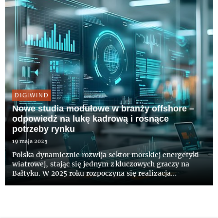
DIGIWIND
Nowe studia modułowe w branży offshore –
odpowiedź na lukę kadrową i rosnące
potrzeby rynku
19 maja 2025
Polska dynamicznie rozwija sektor morskiej energetyki
wiatrowej, stając się jednym z kluczowych graczy na
Bałtyku. W 2025 roku rozpoczyna się realizacja
strategicznych inwestycji, które zwiększą udział
odnawialnych źródeł energii oraz wzmocnią
bezpieczeństwo energetyczne...