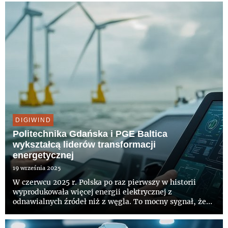
gospodarce. Bez odpowiednioprzygotowanych kadr
trudno będz...
DIGIWIND
Politechnika Gdańska i PGE Baltica
wykształcą liderów transformacji
energetycznej
19 września 2025
W czerwcu 2025 r. Polska po raz pierwszy w historii
wyprodukowała więcej energii elektrycznej z
odnawialnych źródeł niż z węgla. To mocny sygnał, że
transformacja energetyczna wchodzi w kolejną fazę i
skutkuje nowymi wyzwaniami – zarówno dla