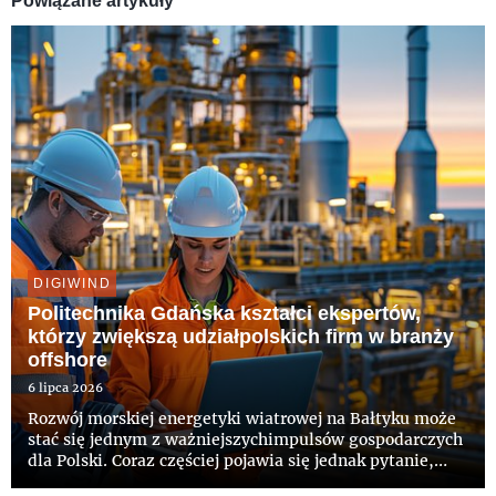
Powiązane artykuły
DIGIWIND
Politechnika Gdańska kształci ekspertów,
którzy zwiększą udziałpolskich firm w branży
offshore
6 lipca 2026
Rozwój morskiej energetyki wiatrowej na Bałtyku może
stać się jednym z ważniejszychimpulsów gospodarczych
dla Polski. Coraz częściej pojawia się jednak pytanie,
jakaczęść wartości inwestycji pozostanie w krajowej