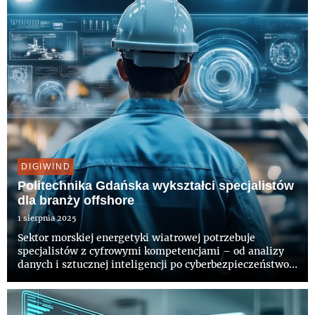
gospodarki, jak i rynku pracy...
DIGIWIND
Politechnika Gdańska wykształci specjalistów
dla branży offshore
1 sierpnia 2025
Sektor morskiej energetyki wiatrowej potrzebuje
specjalistów z cyfrowymi kompetencjami – od analizy
danych i sztucznej inteligencji po cyberbezpieczeństwo i
digital twin. Politechnika Gdańska, w ramach projektu
DigiWind, wychodzi im naprzeciw, oferując elastyczne
ścieżki...