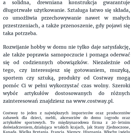
a solidna, drewniana konstrukcja gwarantuje
długotrwałe użytkowanie. Sztaluga łatwo się składa,
co umożliwia przechowywanie nawet w małych
przestrzeniach, a także przenoszenie, gdy pojawi się
taka potrzeba.
Rozwijanie hobby w domu nie tylko daje satysfakcję,
ale także poprawia samopoczucie i pomaga oderwać
się od codziennych obowiązków. Niezależnie od
tego, czy interesujesz się gotowaniem, muzyką,
sportem czy sztuką, produkty od Costway mogą
pomóc Ci w pełni wykorzystać czas wolny. Szeroki
wybór artykułów dostosowanych do różnych
zainteresowań znajdziesz na www.costway.pl.
Costway to jeden z największych importerów oraz producentów
zabawek dla dzieci, mebli, akcesoriów do domu i ogrodu oraz
artykułów sportowych. To międzynarodowa firma z 20-letnim
doświadczeniem, działająca w takich krajach, jak Stany Zjednoczone,
Kanada, Wielka Brytania, Francja, Niemcy, Hiszpania, Włochy i wielu