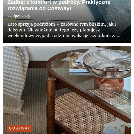
Zadbaj o komfort w podróży. Praktyczne
rozwiązania od Costway!
22 lipca 2025
Lato sprzyja podróżom – zarówno tym bliskim, jak i
dalszym. Niezależnie od tego, czy planujesz
weekendowy wypad, rodzinne wakacje czy piknik za
miastem, dobrze dobrane akcesoria mogą znacząco
podnieść komfort wypoczynku. Warto zadbać o detale,
które ułatwią pakowanie, go...
COSTWAY