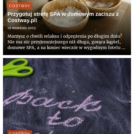
COSTWAY
Przygotuj strefę SPA w domowym zaciszu z
Costway.pl!
19 września 2025
Marzysz o chwili relaksu i odprężenia po długim dniu?
Nie ma nic przyjemniejszego niż długa, gorąca kąpiel,
domowe SPA, a na koniec wieczór w wygodnym fotelu z
książką lub filmem. Teraz możesz właśnie w taki sposób
celebrować wieczory, a Costway.pl oferuje wszystkie
prod...