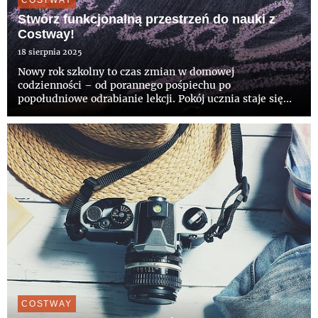
COSTWAY
Stwórz funkcjonalną przestrzeń do nauki z
Costway!
18 sierpnia 2025
Nowy rok szkolny to czas zmian w domowej
codzienności – od porannego pośpiechu po
popołudniowe odrabianie lekcji. Pokój ucznia staje się
miejscem nauki, twórczej pracy i odpoczynku, dlatego
warto zadbać o jego przemyślane urządzenie.
Odpowiednio dobrane meble i akcesoria...
COSTWAY