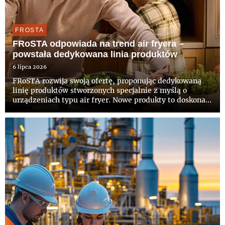
FROSTA
FRoSTA odpowiada na trend air fryera –
powstała dedykowana linia produktów
6 lipca 2026
FRoSTA rozwija swoją ofertę, proponując dedykowaną
linię produktów stworzonych specjalnie z myślą o
urządzeniach typu air fryer. Nowe produkty to doskonały
dowód na to, że szybkie przygotowanie posiłku może iść
w parze z wysoką jakością i filozofią „100% naturalnego
smak...