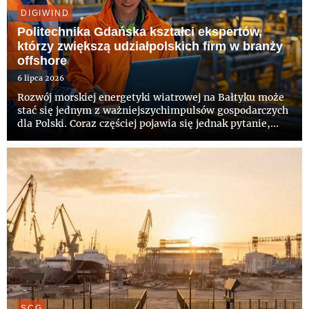
DIGIWIND
Politechnika Gdańska kształci ekspertów,
którzy zwiększą udziałpolskich firm w branży
offshore
6 lipca 2026
Rozwój morskiej energetyki wiatrowej na Bałtyku może
stać się jednym z ważniejszychimpulsów gospodarczych
dla Polski. Coraz częściej pojawia się jednak pytanie,
jakaczęść wartości inwestycji pozostanie w krajowej
gospodarce. Bez odpowiednioprzygotowanych kadr
trudno będz...
SCG