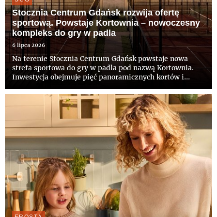
Stocznia Centrum Gdańsk rozwija ofertę
sportową. Powstaje Kortownia – nowoczesny
kompleks do gry w padla
6 lipca 2026
Na terenie Stocznia Centrum Gdańsk powstaje nowa
strefa sportowa do gry w padla pod nazwą Kortownia.
Inwestycja obejmuje pięć panoramicznych kortów i
stanowi kolejny etap rozszerzania oferty terenu
postoczniowego o funkcje rekreacyjne i sportowe. Projekt
wpisuje się w ro...