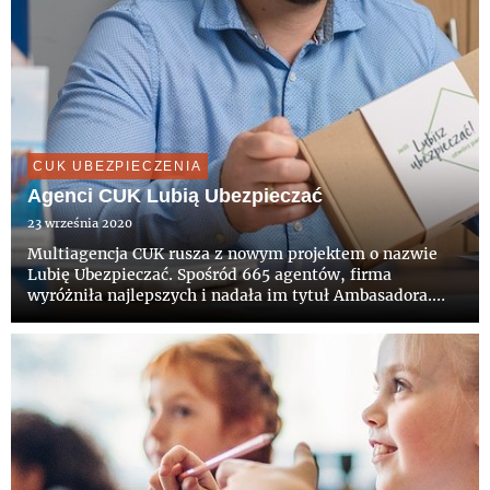
CUK UBEZPIECZENIA
Agenci CUK Lubią Ubezpieczać
23 września 2020
Multiagencja CUK rusza z nowym projektem o nazwie
Lubię Ubezpieczać. Spośród 665 agentów, firma
wyróżniła najlepszych i nadała im tytuł Ambasadora.
Udział w projekcie to gwarancja darmowych szkoleń,
wsparcie promocyjne, a także szansa na rozwój kariery
zawodowej.