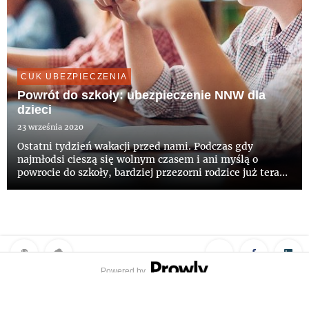
CUK UBEZPIECZENIA
Powrót do szkoły: ubezpieczenie NNW dla
dzieci
23 września 2020
Ostatni tydzień wakacji przed nami. Podczas gdy
najmłodsi cieszą się wolnym czasem i ani myślą o
powrocie do szkoły, bardziej przezorni rodzice już teraz
mogą zaplanować jakie ubezpieczenie wybiorą dla swojej
pociechy na kolejny rok szkolny. Dlaczego nie warto
odkładać t...
Powered by