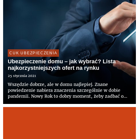
CUK UBEZPIECZENIA
Ubezpieczenie domu – jak wybrać? Lista
najkorzystniejszych ofert na rynku
25 stycznia 2021
Wszędzie dobrze, ale w domu najlepiej. Znane
powiedzenie nabiera znaczenia szczególnie w dobie
pandemii. Nowy Rok to dobry moment, żeby zadbać o
sprawy priorytetowe i jako jedno z postanowień wypisać
ubezpieczenie nieruchomości. Wskazówek, jak wybrać
polisę, udziela Pawe...