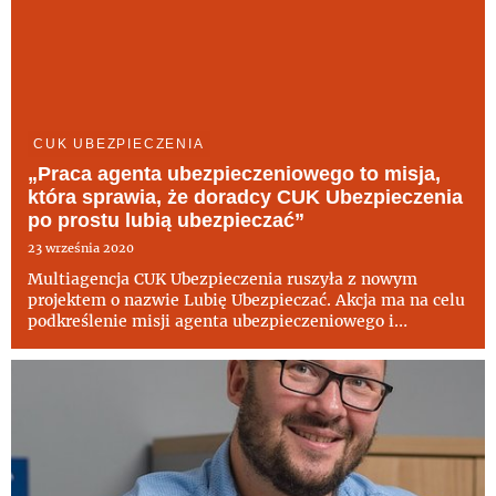
CUK UBEZPIECZENIA
„Praca agenta ubezpieczeniowego to misja,
która sprawia, że doradcy CUK Ubezpieczenia
po prostu lubią ubezpieczać”
23 września 2020
Multiagencja CUK Ubezpieczenia ruszyła z nowym
projektem o nazwie Lubię Ubezpieczać. Akcja ma na celu
podkreślenie misji agenta ubezpieczeniowego i
docenienie jego roli w życiu każdego człowieka. O idei i
szczegółach Lubię Ubezpieczać opowiada Jacek Byliński,
prezes CUK ...